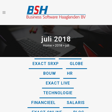
juli 2018
Home
>
2018
>
juli
ALLES
ONLINE
EXACT SRXP
GLOBE
BOUW
HR
EXACT LIVE
TECHNOLOGIE
FINANCIEEL
SALARIS