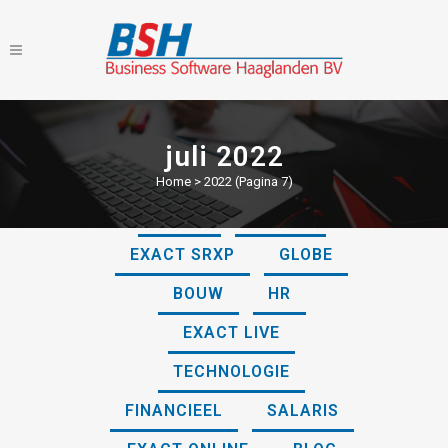
juli 2022
Home
>
2022
(Pagina 7)
ALLES
ONLINE
EXACT SRXP
GLOBE
BOUW
HR
EXACT LIVE
TECHNOLOGIE
FINANCIEEL
SALARIS