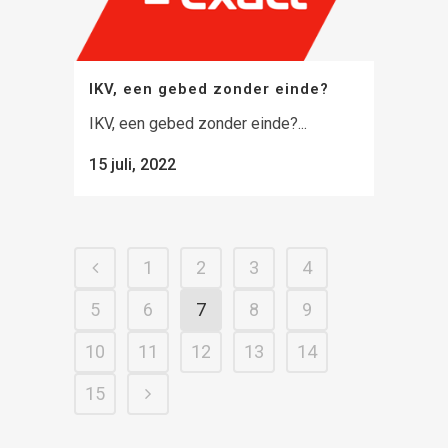
IKV, een gebed zonder einde?
IKV, een gebed zonder einde?...
15 juli, 2022
1
2
3
4
5
6
7
8
9
10
11
12
13
14
15