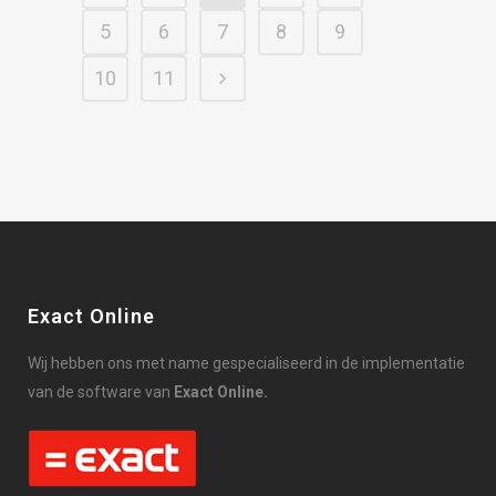
5
6
7
8
9
10
11
Exact Online
Wij hebben ons met name gespecialiseerd in de implementatie
van de software van
Exact Online.