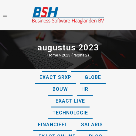
augustus 2023
Home
>
2023
(Pagina 2)
ALLES
ONLINE
EXACT SRXP
GLOBE
BOUW
HR
EXACT LIVE
TECHNOLOGIE
FINANCIEEL
SALARIS