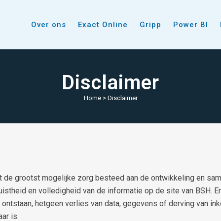
Over ons
Exact Online
Gripp
Power BI
Disclaimer
Home
>
Disclaimer
 de grootst mogelijke zorg besteed aan de ontwikkeling en sam
uistheid en volledigheid van de informatie op de site van BSH. E
 ontstaan, hetgeen verlies van data, gegevens of derving van in
ar is.