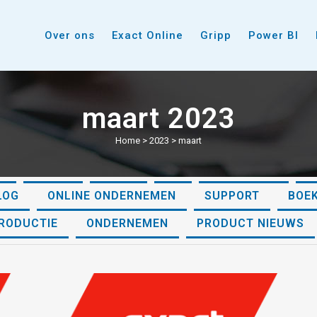
Over ons
Exact Online
Gripp
Power BI
maart 2023
Home
>
2023
>
maart
P
GLOBE
BOUW
HR
EXACT LIVE
T
LOG
ONLINE ONDERNEMEN
SUPPORT
BOE
RODUCTIE
ONDERNEMEN
PRODUCT NIEUWS