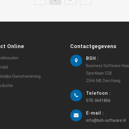
ct Online
Contactgegevens
ekhouden
BSH :
Business Software Ha
ndel
Sportlaan 528
kelijke Dienstverlening
2566 ME Den Haag
oductie
Telefoon :
070-3641866
E-mail :
info@bsh-software.nl