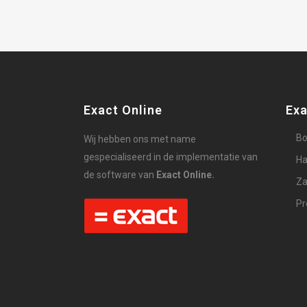
Exact Online
Exa
Bo
Wij hebben ons met name
gespecialiseerd in de implementatie van
Ha
de software van
Exact Online.
Za
Pr