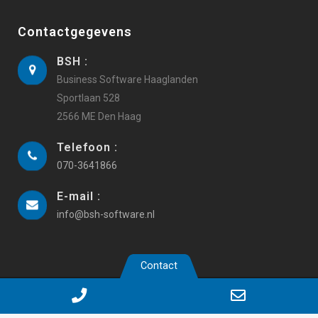
Contactgegevens
BSH :
Business Software Haaglanden
Sportlaan 528
2566 ME Den Haag
Telefoon :
070-3641866
E-mail :
info@bsh-software.nl
Contact
Copyright 2019 Business Software Haaglanden |
Webdesign
Phone
Email
iyfm.nl
|
Algemene voorwaarden
|
Privacy
|
AVG instellingen