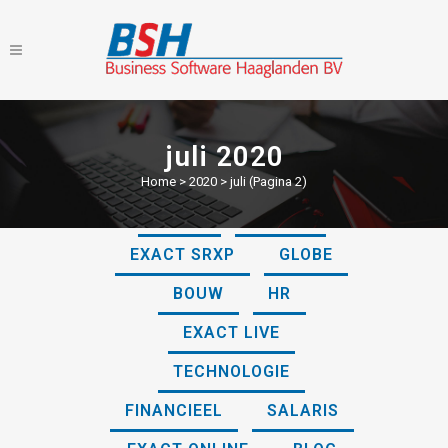
juli 2020
Home
>
2020
>
juli
(Pagina 2)
ALLES
ONLINE
EXACT SRXP
GLOBE
BOUW
HR
EXACT LIVE
TECHNOLOGIE
FINANCIEEL
SALARIS