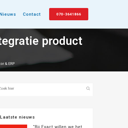
Nieuws
Contact
070-3641866
egratie product
tor & ERP
Laatste nieuws
"Bij Exact willen we het