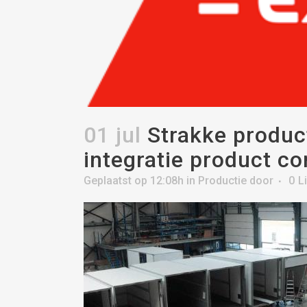
01 jul
Strakke produc
integratie product co
Geplaatst op 12:08h
in
Productie
door
0
L