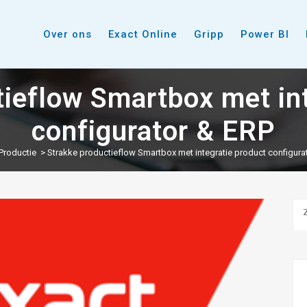
Over ons
Exact Online
Gripp
Power BI
tieflow Smartbox met int
configurator & ERP
Productie
>
Strakke productieflow Smartbox met integratie product configura