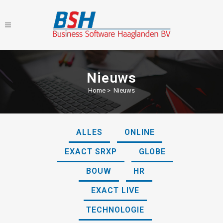
Nieuws
Home
>
Nieuws
ALLES
ONLINE
EXACT SRXP
GLOBE
BOUW
HR
EXACT LIVE
TECHNOLOGIE