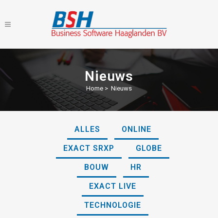
Nieuws
Home
>
Nieuws
ALLES
ONLINE
EXACT SRXP
GLOBE
BOUW
HR
EXACT LIVE
TECHNOLOGIE