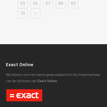
65
66
67
68
69
70
Exact Online
Wij hebben ons met name gespecialiseerd in de implementatie
van de software van
Exact Online.