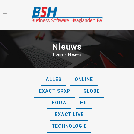
Nieuws
Home
>
Nieuws
ALLES
ONLINE
EXACT SRXP
GLOBE
BOUW
HR
EXACT LIVE
TECHNOLOGIE