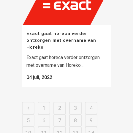
Exact gaat horeca verder
ontzorgen met overname van
Horeko
Exact gaat horeca verder ontzorgen
met overname van Horeko...
04 juli, 2022
1
2
3
4
5
6
7
8
9
10
11
12
13
14