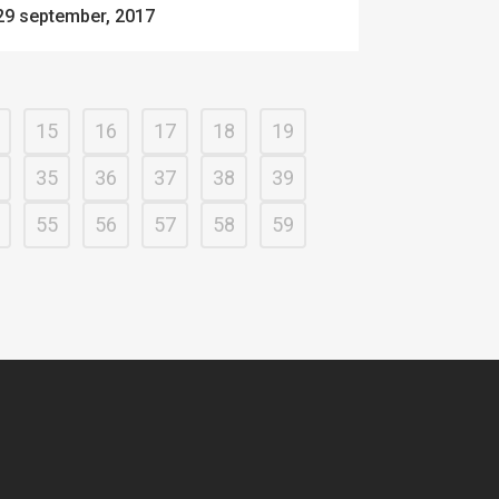
29 september, 2017
15
16
17
18
19
35
36
37
38
39
55
56
57
58
59