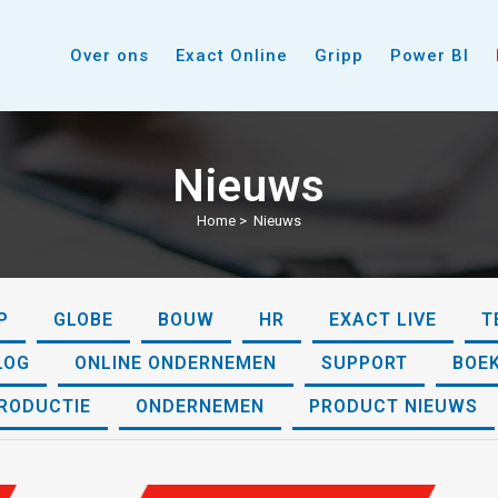
Over ons
Exact Online
Gripp
Power BI
Nieuws
Home
>
Nieuws
P
GLOBE
BOUW
HR
EXACT LIVE
T
LOG
ONLINE ONDERNEMEN
SUPPORT
BOE
RODUCTIE
ONDERNEMEN
PRODUCT NIEUWS