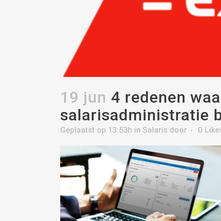
19 jun
4 redenen waa
salarisadministratie 
Geplaatst op 13:53h
in
Salaris
door
0
Like