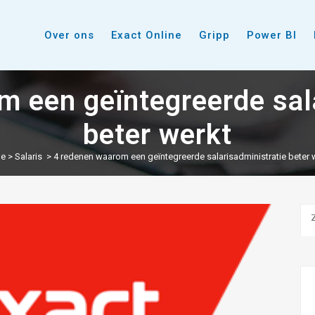
Over ons
Exact Online
Gripp
Power BI
 een geïntegreerde sal
beter werkt
e
>
Salaris
>
4 redenen waarom een geïntegreerde salarisadministratie beter 