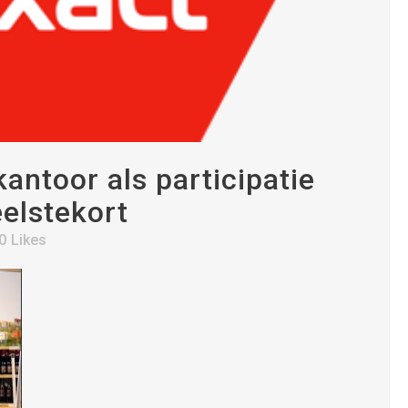
antoor als participatie
elstekort
0
Likes