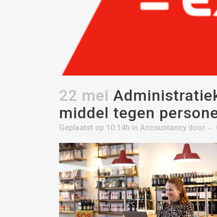
22 mei
Administratiek
middel tegen persone
Geplaatst op 10:14h
in
Accountancy
door