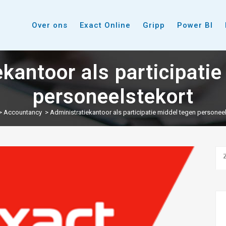
Over ons
Exact Online
Gripp
Power BI
kantoor als participati
personeelstekort
>
Accountancy
>
Administratiekantoor als participatie middel tegen personee