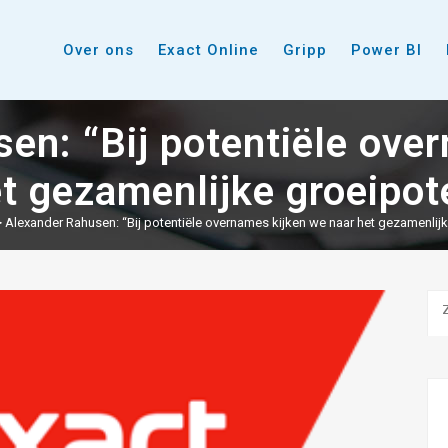
Over ons
Exact Online
Gripp
Power BI
en: “Bij potentiële ove
t gezamenlijke groeipot
>
Alexander Rahusen: “Bij potentiële overnames kijken we naar het gezamenlijk