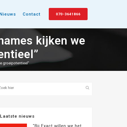
Nieuws
Contact
070-3641866
rnames kijken we
entieel”
e groeipotentieel”
Laatste nieuws
"Bij Exact willen we het