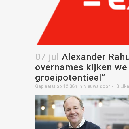
07 jul
Alexander Rahus
overnames kijken we 
groeipotentieel”
Geplaatst op 12:08h
in
Nieuws
door
0
Lik