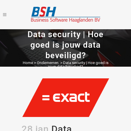
Data security | Hoe
goed is jouw data
beveiligd?
Home
>
Ondernemen
>
Data security | Hoe goed is
jouw data beveiligd?
28 jan
Data