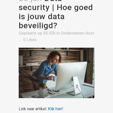
security | Hoe goed
is jouw data
beveiligd?
Geplaatst op 05:52h
in
Ondernemen
door
0
Likes
Link naar artikel:
Klik hier!