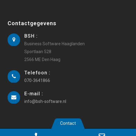
Contactgegevens
BSH :
Business Software Haaglanden
Sportlaan 528
2566 ME Den Haag
Telefoon :
070-3641866
E-mail :
info@bsh-software.nl
Contact
Copyright 2019 Business Software Haaglanden |
Webdesign
Phone
Email