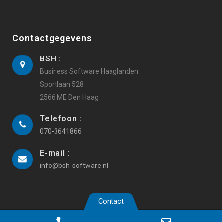
Contactgegevens
BSH :
Business Software Haaglanden
Sportlaan 528
2566 ME Den Haag
Telefoon :
070-3641866
E-mail :
info@bsh-software.nl
Contact
Copyright 2019 Business Software Haaglanden |
Webdesign
Phone
Email