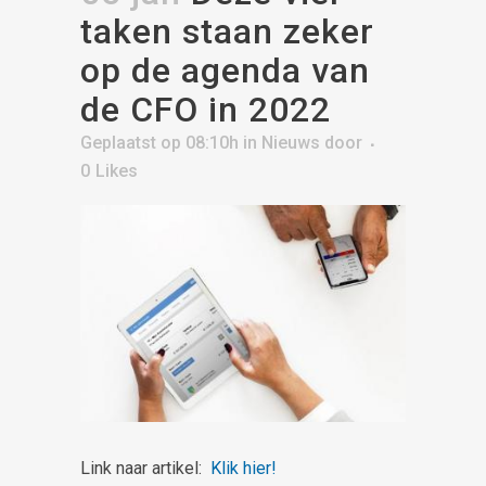
taken staan zeker
op de agenda van
de CFO in 2022
Geplaatst op 08:10h
in
Nieuws
door
0
Likes
Link naar artikel:
Klik hier!