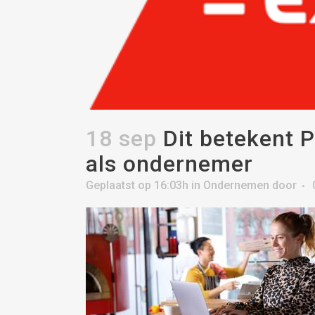
18 sep
Dit betekent P
als ondernemer
Geplaatst op 16:03h
in
Ondernemen
door