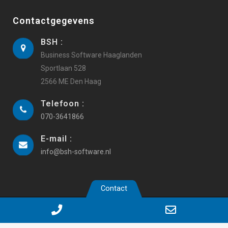
Contactgegevens
BSH :
Business Software Haaglanden
Sportlaan 528
2566 ME Den Haag
Telefoon :
070-3641866
E-mail :
info@bsh-software.nl
Contact
Copyright 2019 Business Software Haaglanden |
Webdesign
Phone
Email
iyfm.nl
|
Algemene voorwaarden
|
Privacy
|
AVG instellingen