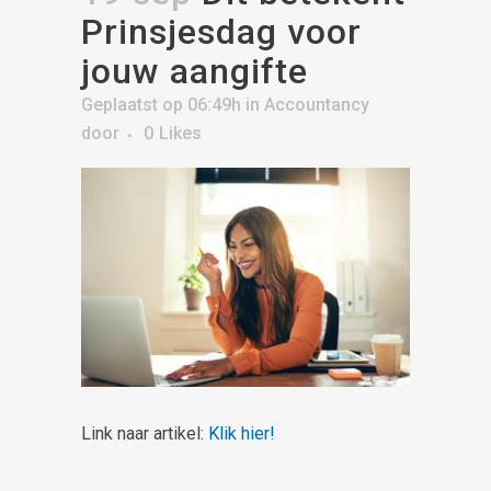
Prinsjesdag voor
jouw aangifte
Geplaatst op 06:49h
in
Accountancy
door
0
Likes
Link naar artikel:
Klik hier!