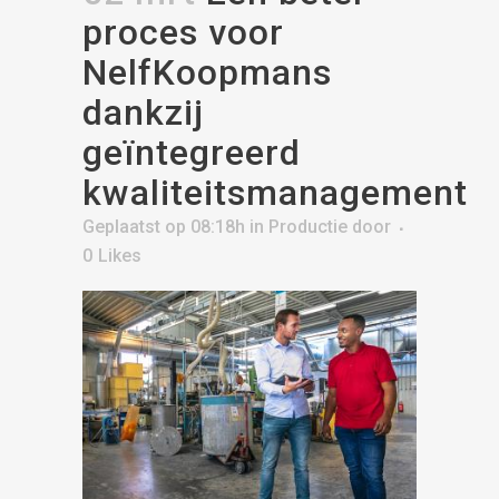
proces voor
NelfKoopmans
dankzij
geïntegreerd
kwaliteitsmanagement
Geplaatst op 08:18h
in
Productie
door
0
Likes