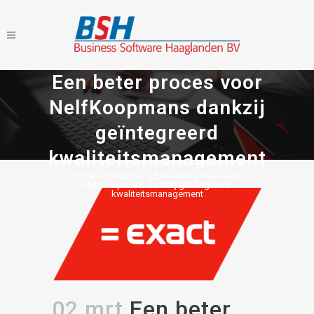
Een beter proces voor
NelfKoopmans dankzij
geïntegreerd
kwaliteitsmanagement
Home
>
Productie
>
Een beter proces voor
NelfKoopmans dankzij geïntegreerd
kwaliteitsmanagement
02 mrt
Een beter