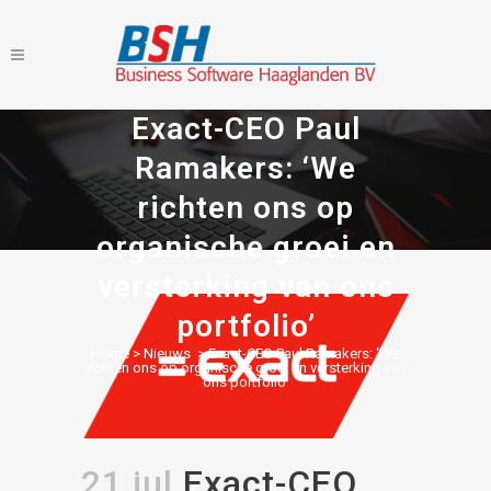
Exact-CEO Paul
Ramakers: ‘We
richten ons op
organische groei en
versterking van ons
portfolio’
Home
>
Nieuws
>
Exact-CEO Paul Ramakers: ‘We
richten ons op organische groei en versterking van
ons portfolio’
21 jul
Exact-CEO