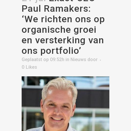
Paul Ramakers:
‘We richten ons op
organische groei
en versterking van
ons portfolio’
Geplaatst op 09:52h
in
Nieuws
door
0
Likes