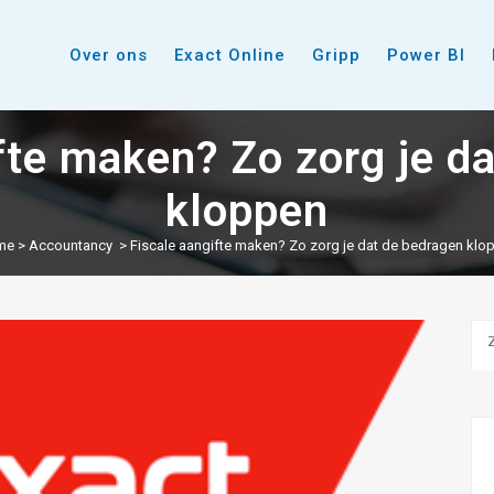
Over ons
Exact Online
Gripp
Power BI
fte maken? Zo zorg je d
kloppen
me
>
Accountancy
>
Fiscale aangifte maken? Zo zorg je dat de bedragen klo