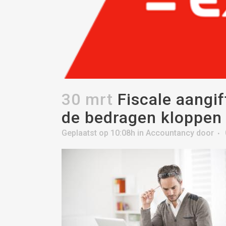
30 mrt
Fiscale aangif
de bedragen kloppen
Geplaatst op 10:08h
in
Accountancy
door