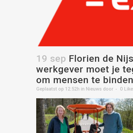
19 sep
Florien de Nij
werkgever moet je t
om mensen te binden
Geplaatst op 12:52h
in
Nieuws
door
0
Lik