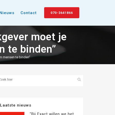
Nieuws
Contact
070-3641866
kgever moet je
 te binden”
om mensen te binden”
Laatste nieuws
"Bij Exact willen we het