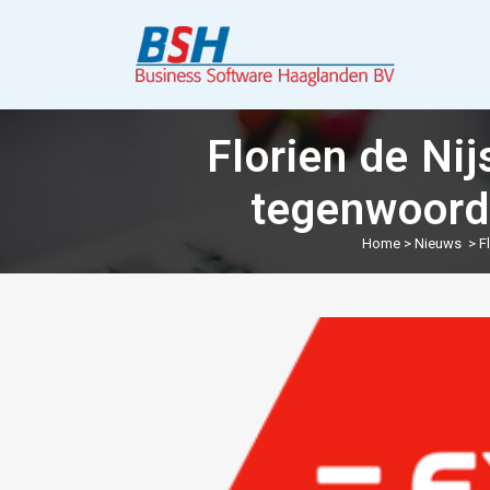
Florien de Ni
tegenwoord
Home
>
Nieuws
>
F