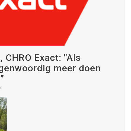
s, CHRO Exact: "Als
egenwoordig meer doen
”
es