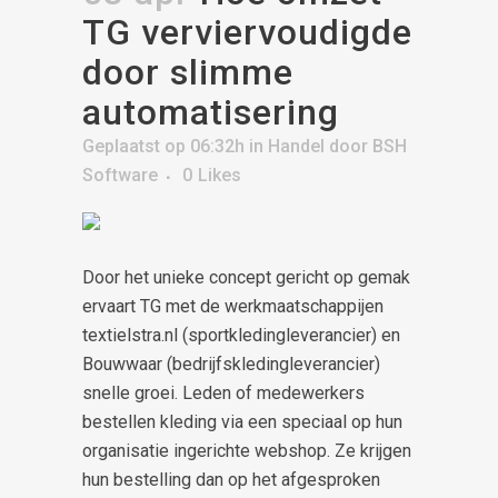
TG verviervoudigde
door slimme
automatisering
Geplaatst op 06:32h
in
Handel
door
BSH
Software
0
Likes
Door het unieke concept gericht op gemak
ervaart TG met de werkmaatschappijen
textielstra.nl (sportkledingleverancier) en
Bouwwaar (bedrijfskledingleverancier)
snelle groei. Leden of medewerkers
bestellen kleding via een speciaal op hun
organisatie ingerichte webshop. Ze krijgen
hun bestelling dan op het afgesproken