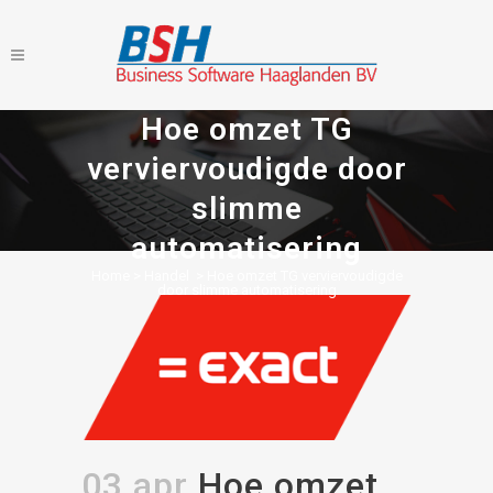
Hoe omzet TG
verviervoudigde door
slimme
automatisering
Home
>
Handel
>
Hoe omzet TG verviervoudigde
door slimme automatisering
03 apr
Hoe omzet