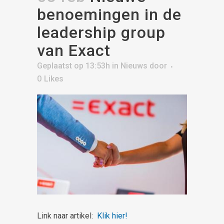
benoemingen in de
leadership group
van Exact
Geplaatst op 13:53h
in
Nieuws
door
0
Likes
Link naar artikel:
Klik hier!