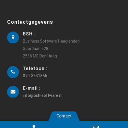
Contactgegevens
BSH :
Business Software Haaglanden
Sportlaan 528
2566 ME Den Haag
Telefoon :
070-3641866
E-mail :
info@bsh-software.nl
Contact
Copyright 2019 Business Software Haaglanden |
Webdesign
Phone
Email