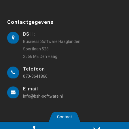
Contactgegevens
BSH :
Business Software Haaglanden
Sportlaan 528
2566 ME Den Haag
Telefoon :
070-3641866
E-mail :
info@bsh-software.nl
Contact
Copyright 2019 Business Software Haaglanden |
Webdesign
Phone
Email