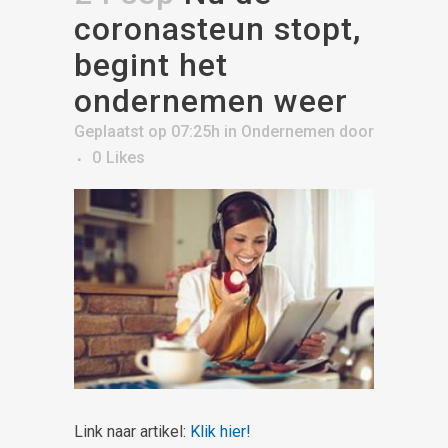
coronasteun stopt,
begint het
ondernemen weer
Geplaatst op 07:25h
in
Ondernemen
door
0
Likes
Link naar artikel:
Klik hier!