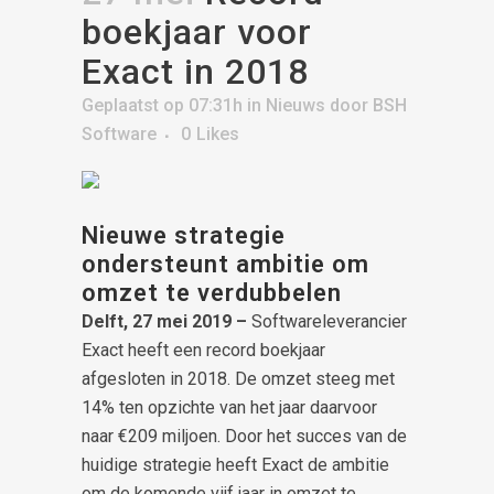
boekjaar voor
Exact in 2018
Geplaatst op 07:31h
in
Nieuws
door
BSH
Software
0
Likes
Nieuwe strategie
ondersteunt ambitie om
omzet te verdubbelen
Delft, 27 mei 2019 –
Softwareleverancier
Exact heeft een record boekjaar
afgesloten in 2018. De omzet steeg met
14% ten opzichte van het jaar daarvoor
naar €209 miljoen. Door het succes van de
huidige strategie heeft Exact de ambitie
om de komende vijf jaar in omzet te