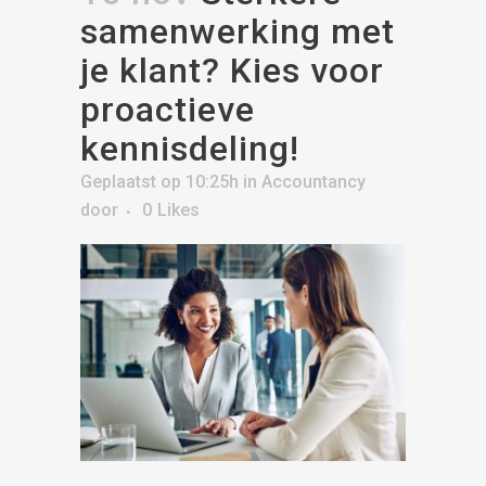
samenwerking met
je klant? Kies voor
proactieve
kennisdeling!
Geplaatst op 10:25h
in
Accountancy
door
0
Likes