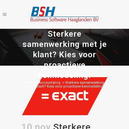
Sterkere
samenwerking met je
klant? Kies voor
proactieve
kennisdeling!
Home
>
Accountancy
>
Sterkere samenwerking
met je klant? Kies voor proactieve kennisdeling!
10 nov
Sterkere