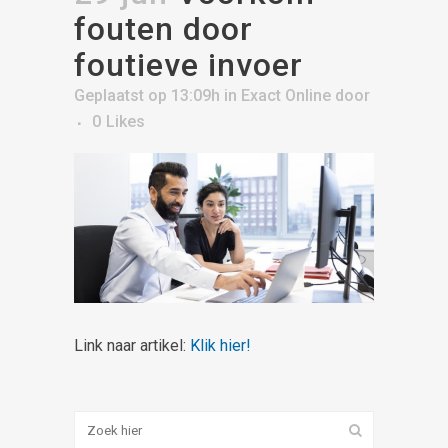
fouten door
foutieve invoer
Geplaatst op 13:09h
in
Exact Online
door
0
Likes
Link naar artikel:
Klik hier!