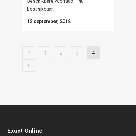
Beschikbare voorraad – nu
beschikbaar...
12 september, 2018
1
2
3
4
Exact Online